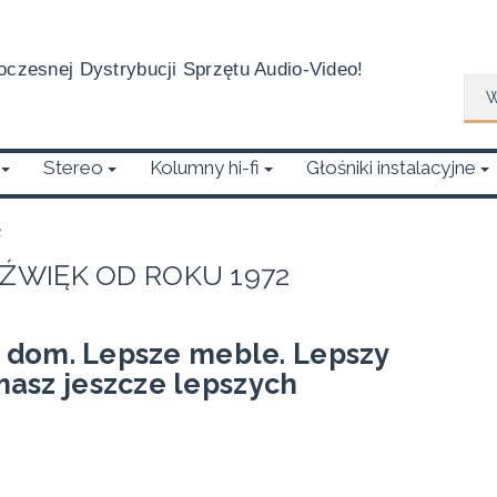
czesnej Dystrybucji Sprzętu Audio-Video!
Wys
Stereo
Kolumny hi-fi
Głośniki instalacyjne
2
WIĘK OD ROKU 1972
zy dom. Lepsze meble. Lepszy
asz jeszcze lepszych