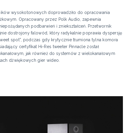
głośników wysokotonowych doprowadziło do opracowania
tożkowym. Opracowany przez Polk Audio, zapewnia
niepożądanych podbarwień i zniekształceń. Przetwornik
e dostrojony falowód, który radykalnie poprawia dyspersję
„sweet spot”, podczas gdy krytycznie tłumiona tylna komora
ający certyfikat Hi-Res tweeter Pinnacle został
kanałowym, jak również do systemów z wielokanałowym
kach dźwiękowych gier wideo.