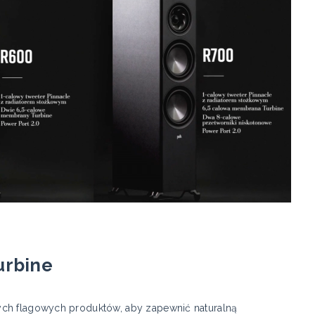
urbine
ych flagowych produktów, aby zapewnić naturalną