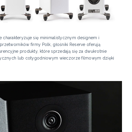
rve charakteryzuje się minimalistycznym designem i
zetworników firmy Polk, głośniki Reserve oferują
encyjne produkty, które sprzedają się za dwukrotnie
zycznych lub cotygodniowym wieczorze filmowym dzięki