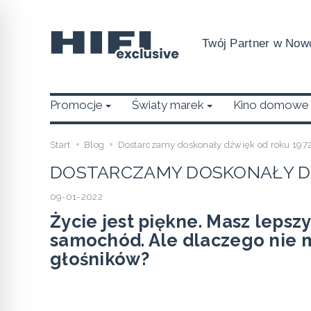
Twój Partner w Nowo
Promocje
Światy marek
Kino domowe
Start
Blog
Dostarczamy doskonały dźwięk od roku 197
DOSTARCZAMY DOSKONAŁY DŹ
09-01-2022
Życie jest piękne. Masz leps
samochód. Ale dlaczego nie m
głośników?