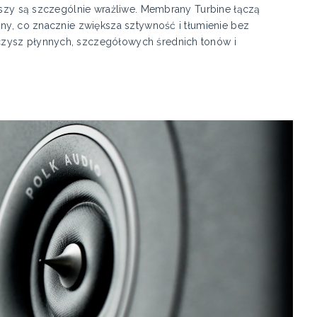
 uszy są szczególnie wrażliwe. Membrany Turbine łączą
iny, co znacznie zwiększa sztywność i tłumienie bez
czysz płynnych, szczegółowych średnich tonów i