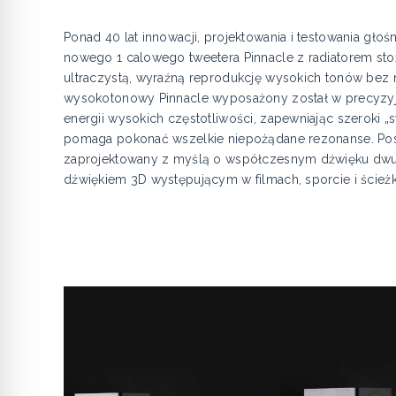
Ponad 40 lat innowacji, projektowania i testowania 
nowego 1 calowego tweetera Pinnacle z radiatorem s
ultraczystą, wyraźną reprodukcję wysokich tonów bez 
wysokotonowy Pinnacle wyposażony został w precyzyjni
energii wysokich częstotliwości, zapewniając szeroki 
pomaga pokonać wszelkie niepożądane rezonanse. Posiad
zaprojektowany z myślą o współczesnym dźwięku dwu
dźwiękiem 3D występującym w filmach, sporcie i ścież