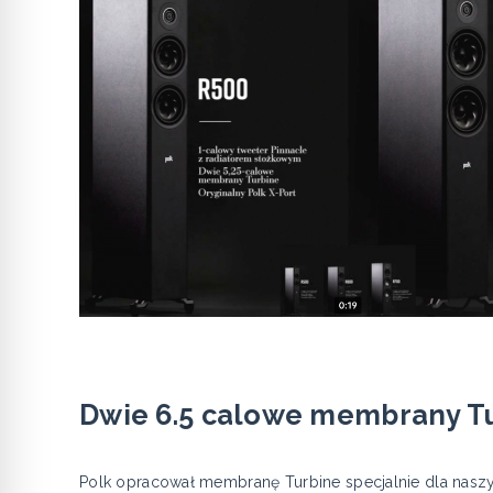
Dwie 6.5 calowe membrany T
Polk opracował membranę Turbine specjalnie dla nasz