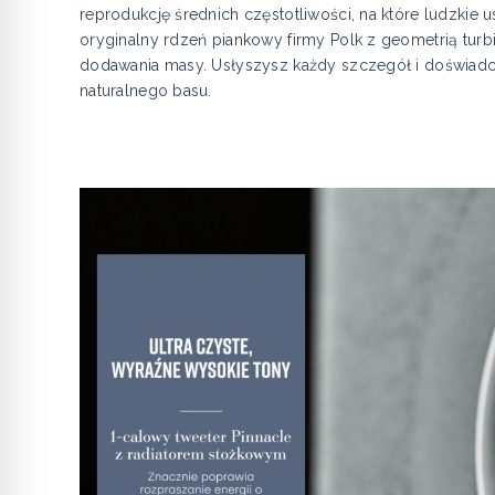
reprodukcję średnich częstotliwości, na które ludzkie
oryginalny rdzeń piankowy firmy Polk z geometrią turb
dodawania masy. Usłyszysz każdy szczegół i doświad
naturalnego basu.