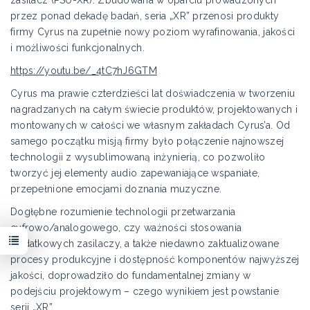
zasilacz (PSU-XR). Zbudowana w oparciu prowadzonych
przez ponad dekadę badań, seria „XR” przenosi produkty
firmy Cyrus na zupełnie nowy poziom wyrafinowania, jakości
i możliwości funkcjonalnych.
https://youtu.be/_4tC7hJ6GTM
Cyrus ma prawie czterdzieści lat doświadczenia w tworzeniu
nagradzanych na całym świecie produktów, projektowanych i
montowanych w całości we własnym zakładach Cyrus’a. Od
samego początku misją firmy było połączenie najnowszej
technologii z wysublimowaną inżynierią, co pozwoliło
tworzyć jej elementy audio zapewaniające wspaniałe,
przepełnione emocjami doznania muzyczne.
Dogłębne rozumienie technologii przetwarzania
cyfrowo/analogowego, czy ważności stosowania
dodatkowych zasilaczy, a także niedawno zaktualizowane
procesy produkcyjne i dostępność komponentów najwyższej
jakości, doprowadziło do fundamentalnej zmiany w
podejściu projektowym – czego wynikiem jest powstanie
serii „XR”.