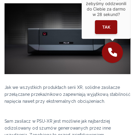
żebyśmy oddzwonili
do Ciebie za darmo
w
28
sekund?
TAK
Jak we wszystkich produktach serii XR, solidne zasilacze
przełączane przekaźnikowo zapewniają wyjątkową stabilność
napięcia nawet przy ekstremalnych obciążeniach.
Sam zasilacz w PSU-XR jest możliwie jak najbardziej
odizolowany od szumów generowanych przez inne
urządzenia. Zapobiega to przed zainfekowaniem