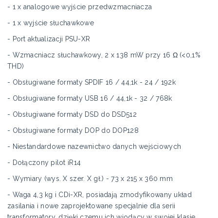
- 1 x analogowe wyjście przedwzmacniacza
- 1 x wyjście słuchawkowe
- Port aktualizacji PSU-XR
- Wzmacniacz słuchawkowy, 2 x 138 mW przy 16 Ω (<0,1%
THD)
- Obsługiwane formaty SPDIF 16 / 44,1k - 24 / 192k
- Obsługiwane formaty USB 16 / 44,1k - 32 / 768k
- Obsługiwane formaty DSD do DSD512
- Obsługiwane formaty DOP do DOP128
- Niestandardowe nazewnictwo danych wejściowych
- Dołączony pilot iR14
- Wymiary (wys. X szer. X gł.) - 73 x 215 x 360 mm
- Waga 4,3 kg i CDi-XR, posiadają zmodyfikowany układ
zasilania i nowe zaprojektowane specjalnie dla serii
transformatory, dzięki czemu ich wiodący w swojej klasie