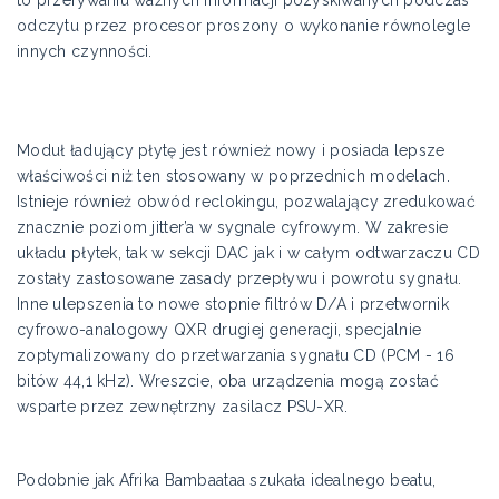
odczytu przez procesor proszony o wykonanie równolegle
innych czynności.
Moduł ładujący płytę jest również nowy i posiada lepsze
właściwości niż ten stosowany w poprzednich modelach.
Istnieje również obwód reclokingu, pozwalający zredukować
znacznie poziom jitter’a w sygnale cyfrowym. W zakresie
układu płytek, tak w sekcji DAC jak i w całym odtwarzaczu CD
zostały zastosowane zasady przepływu i powrotu sygnału.
Inne ulepszenia to nowe stopnie filtrów D/A i przetwornik
cyfrowo-analogowy QXR drugiej generacji, specjalnie
zoptymalizowany do przetwarzania sygnału CD (PCM - 16
bitów 44,1 kHz). Wreszcie, oba urządzenia mogą zostać
wsparte przez zewnętrzny zasilacz PSU-XR.
Podobnie jak Afrika Bambaataa szukała idealnego beatu,