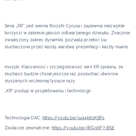
Seria „XR”, jest wierna filozofii Cyrusa i zapewnia niezwykłe
korzyści w zakresie jakości odtwarzanego dźwięku. Znacznie
zwiększony zakres dynamiki, pozwala przebić się
słuchaczowi przez każdą warstwę prezentacji i każdy niuans
muzyki. Klarowność i szczegółowość serii XR sprawią, że
słuchacz będzie chciał jeszcze raz posłuchać utworów
słyszanych wcześniej tysiące razy.
„XR” postęp w projektowaniu i technologii
Technologia DAC:
https://youtu.be/iuq4k60K8Fs
Zasilacze zewnętrzne:
https://youtu.be/jRGgXF7-BSE