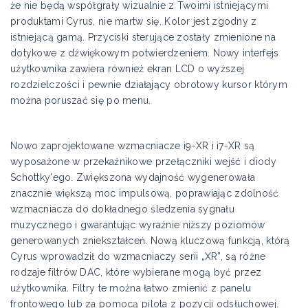
że nie będą współgrały wizualnie z Twoimi istniejącymi
produktami Cyrus, nie martw się. Kolor jest zgodny z
istniejącą gamą. Przyciski sterujące zostały zmienione na
dotykowe z dźwiękowym potwierdzeniem. Nowy interfejs
użytkownika zawiera również ekran LCD o wyższej
rozdzielczości i pewnie działający obrotowy kursor którym
można poruszać się po menu.
Nowo zaprojektowane wzmacniacze i9-XR i i7-XR są
wyposażone w przekaźnikowe przełączniki wejść i diody
Schottky'ego. Zwiększona wydajność wygenerowała
znacznie większą moc impulsową, poprawiając zdolność
wzmacniacza do dokładnego śledzenia sygnału
muzycznego i gwarantując wyraźnie niższy poziomów
generowanych zniekształceń. Nową kluczową funkcją, którą
Cyrus wprowadził do wzmacniaczy serii „XR”, są różne
rodzaje filtrów DAC, które wybierane mogą być przez
użytkownika. Filtry te można łatwo zmienić z panelu
frontowego lub za pomocą pilota z pozycji odsłuchowej.