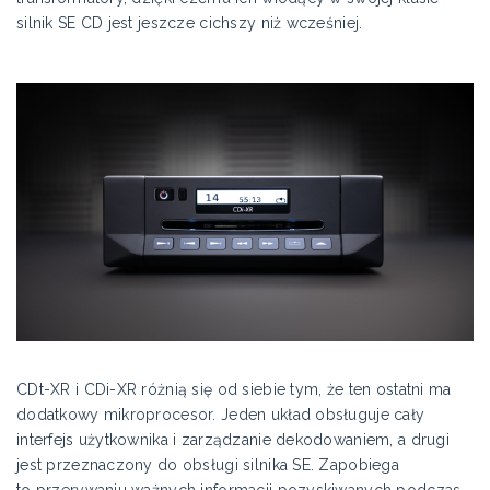
silnik SE CD jest jeszcze cichszy niż wcześniej.
CDt-XR i CDi-XR różnią się od siebie tym, że ten ostatni ma
dodatkowy mikroprocesor. Jeden układ obsługuje cały
interfejs użytkownika i zarządzanie dekodowaniem, a drugi
jest przeznaczony do obsługi silnika SE. Zapobiega
to przerywaniu ważnych informacji pozyskiwanych podczas