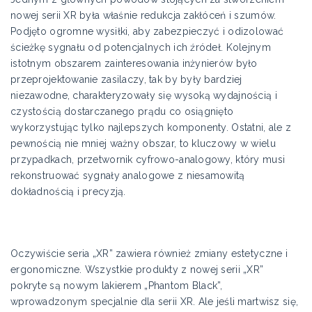
nowej serii XR była właśnie redukcja zakłóceń i szumów.
Podjęto ogromne wysiłki, aby zabezpieczyć i odizolować
ścieżkę sygnału od potencjalnych ich źródeł. Kolejnym
istotnym obszarem zainteresowania inżynierów było
przeprojektowanie zasilaczy, tak by były bardziej
niezawodne, charakteryzowały się wysoką wydajnością i
czystością dostarczanego prądu co osiągnięto
wykorzystując tylko najlepszych komponenty. Ostatni, ale z
pewnością nie mniej ważny obszar, to kluczowy w wielu
przypadkach, przetwornik cyfrowo-analogowy, który musi
rekonstruować sygnały analogowe z niesamowitą
dokładnością i precyzją.
Oczywiście seria „XR” zawiera również zmiany estetyczne i
ergonomiczne. Wszystkie produkty z nowej serii „XR”
pokryte są nowym lakierem „Phantom Black”,
wprowadzonym specjalnie dla serii XR. Ale jeśli martwisz się,