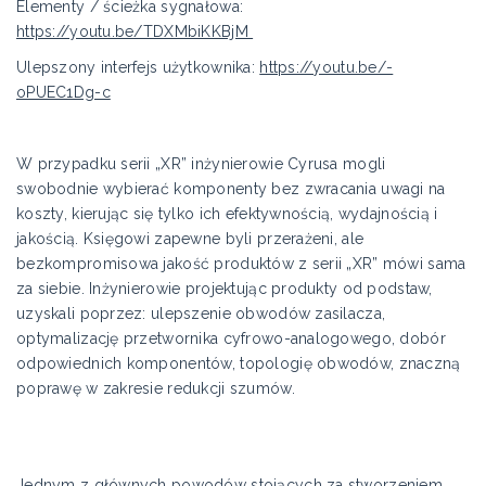
Elementy / ścieżka sygnałowa:
https://youtu.be/TDXMbiKKBjM
Ulepszony interfejs użytkownika:
https://youtu.be/-
oPUEC1Dg-c
W przypadku serii „XR” inżynierowie Cyrusa mogli
swobodnie wybierać komponenty bez zwracania uwagi na
koszty, kierując się tylko ich efektywnością, wydajnością i
jakością. Księgowi zapewne byli przerażeni, ale
bezkompromisowa jakość produktów z serii „XR” mówi sama
za siebie. Inżynierowie projektując produkty od podstaw,
uzyskali poprzez: ulepszenie obwodów zasilacza,
optymalizację przetwornika cyfrowo-analogowego, dobór
odpowiednich komponentów, topologię obwodów, znaczną
poprawę w zakresie redukcji szumów.
Jednym z głównych powodów stojących za stworzeniem