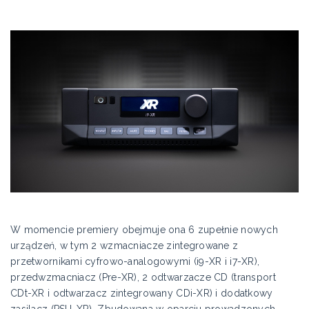
W momencie premiery obejmuje ona 6 zupełnie nowych
urządzeń, w tym 2 wzmacniacze zintegrowane z
przetwornikami cyfrowo-analogowymi (i9-XR i i7-XR),
przedwzmacniacz (Pre-XR), 2 odtwarzacze CD (transport
CDt-XR i odtwarzacz zintegrowany CDi-XR) i dodatkowy