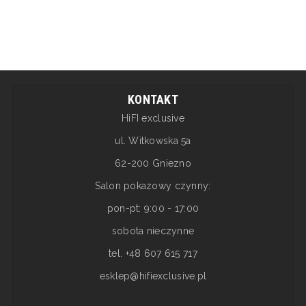
KONTAKT
HiFI exclusive
ul. Witkowska 5a
62-200 Gniezno
Salon pokazowy czynny:
pon-pt: 9:00 - 17:00
sobota nieczynne
tel. +48 607 615 717
esklep@hifiexclusive.pl