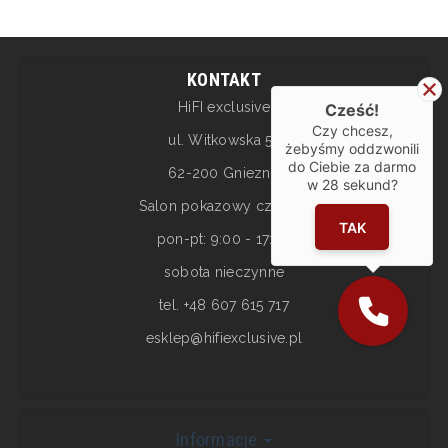
KONTAKT
HiFI exclusive
Cześć!
Czy chcesz,
ul. Witkowska 5a
żebyśmy oddzwonili
do Ciebie za darmo
62-200 Gniezno
w
28
sekund?
Salon pokazowy czynny:
TAK
pon-pt: 9:00 - 17:00
sobota nieczynne
tel. +48 607 615 717
esklep@hifiexclusive.pl
Informacje