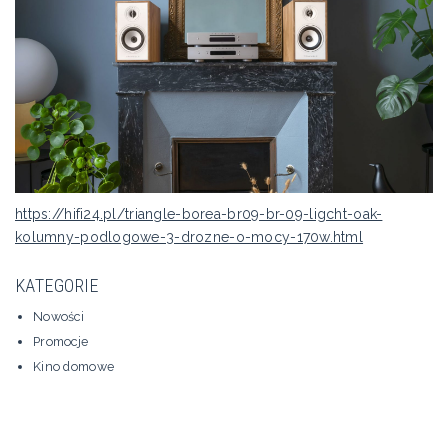
https://hifi24.pl/triangle-borea-br09-br-09-ligcht-oak-
kolumny-podlogowe-3-drozne-o-mocy-170w.html
KATEGORIE
Nowości
Promocje
Kino domowe