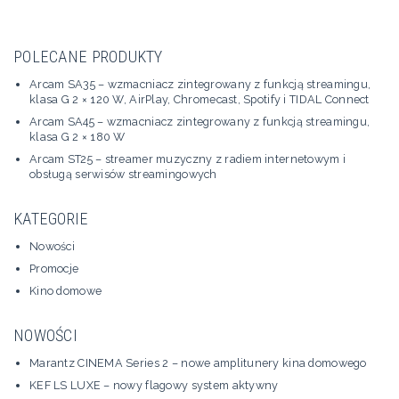
POLECANE PRODUKTY
Arcam SA35 – wzmacniacz zintegrowany z funkcją streamingu,
klasa G 2 × 120 W, AirPlay, Chromecast, Spotify i TIDAL Connect
Arcam SA45 – wzmacniacz zintegrowany z funkcją streamingu,
klasa G 2 × 180 W
Arcam ST25 – streamer muzyczny z radiem internetowym i
obsługą serwisów streamingowych
KATEGORIE
Nowości
Promocje
Kino domowe
NOWOŚCI
Marantz CINEMA Series 2 – nowe amplitunery kina domowego
KEF LS LUXE – nowy flagowy system aktywny