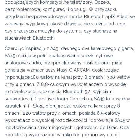
podłączających kompatybilne telewizory. Oczekuj
bezproblemowej konfiguracji i obsługi. W przypadku
urządzeń bezprzewodowych moduł Bluetooth aptX Adaptive
zapewnia wyjątkową jakość dźwięku, niezależnie od tego,
czy przesyłasz muzykę do systemu, czy słuchasz na
słuchawkach Bluetooth.
Czerpiąc inspirację z A49, dawnego dwukanałowego giganta,
SA45 oferuje w pełni zbalansowane ścieżki cyfrowe i
analogowe audio, przeprojektowany zasilacz oraz piątą
generację wzmacniaczy klasy G ARCAM, dostarczając
imponujące 180 watów na kanał przy 8 omach i 300 watów
przy 4 omach. Z 8,8-calowym wyświetlaczem o wysokiej
rozdzielczości, łącznością Bluetooth 5.2, wyjściami
subwoofera i Dirac Live Room Correction, SA45 to poważny
kawałek hi-fi. SA35, oferując 120 watów na kanał przy 8
omach i 220 watów przy 4 omach, posiada 6,5-calowy
wyświetlacz o wysokiej rozdzielczości i dorównuje SA45 w
możliwościach streamingowych i gotowości do Dirac. Oba
modele są wyposażone w mikrofon pomiarowy i pilot