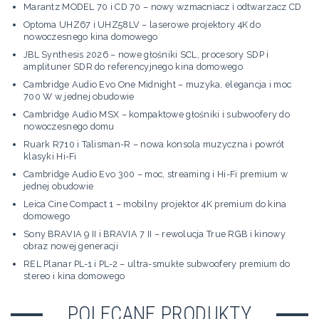
Marantz MODEL 70 i CD 70 – nowy wzmacniacz i odtwarzacz CD
Optoma UHZ67 i UHZ58LV – laserowe projektory 4K do
nowoczesnego kina domowego
JBL Synthesis 2026 – nowe głośniki SCL, procesory SDP i
amplituner SDR do referencyjnego kina domowego
Cambridge Audio Evo One Midnight – muzyka, elegancja i moc
700 W w jednej obudowie
Cambridge Audio MSX – kompaktowe głośniki i subwoofery do
nowoczesnego domu
Ruark R710 i Talisman-R – nowa konsola muzyczna i powrót
klasyki Hi-Fi
Cambridge Audio Evo 300 – moc, streaming i Hi-Fi premium w
jednej obudowie
Leica Cine Compact 1 – mobilny projektor 4K premium do kina
domowego
Sony BRAVIA 9 II i BRAVIA 7 II – rewolucja True RGB i kinowy
obraz nowej generacji
REL Planar PL-1 i PL-2 – ultra-smukłe subwoofery premium do
stereo i kina domowego
POLECANE PRODUKTY