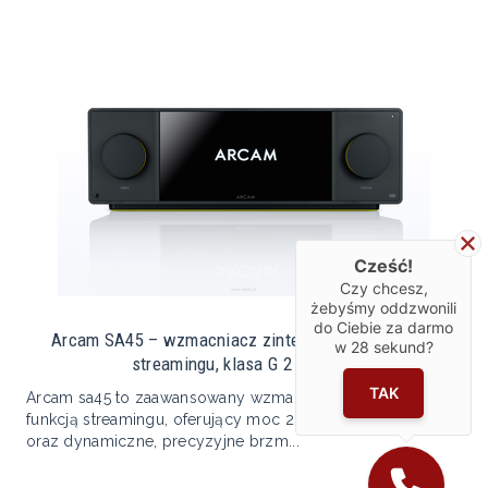
Cześć!
Czy chcesz,
żebyśmy oddzwonili
do Ciebie za darmo
Arcam SA45 – wzmacniacz zintegrowany z funkcją
w
28
sekund?
streamingu, klasa G 2 × 180 W
TAK
Arcam sa45 to zaawansowany wzmacniacz zintegrowany z
funkcją streamingu, oferujący moc 2 × 180 w w klasie g
oraz dynamiczne, precyzyjne brzm...