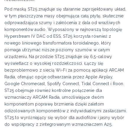
Pod maską ST25 znajduje się starannie zaprojektowany układ,
w tym płaszczyzna masy obejmująca całą płytę, skutecznie
odprowadzająca szumy i zakłócenia z dala od wrażliwych
komponentów audio. Wyposażony w najnowszą topologię
Hyperstream IV DAC od ESS, ST25 korzysta również z
nowego liniowego transformatora toroidalnego, który
pomaga utrzymać niższe poziomy szumów w całym
urządzeniu. Na przodzie ST25 znajduje się 6,5-calowy
wyświetlacz o wysokiej rozdzielczości. Łączy się
bezproblemowo z siecią Wi-Fi za pomocą aplikacji ARCAM
Radia, oferując opcje odtwarzania przez Apple Airplay,
Google Chromecast, Spotify Connect, Tidal Connect i Roon.
ST25 obejmuje również kontrolne połączenie dla
wzmacniaczy ARCAM Radia, umożliwiające dwóm
komponentom poprawę brzmienia dzięki zaletom
odizolowanych komponentów z indywidualnymi zasilaczami.
ST25 to wyróżniający się wybór dla audiofilów i jasny wybór
do współpracy z zintegrowanym wzmacniaczem A25.