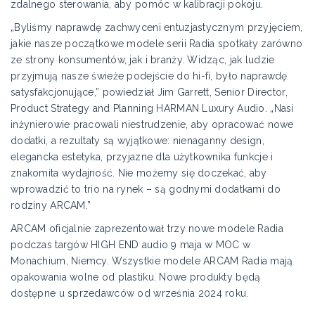
zdalnego sterowania, aby pomóc w kalibracji pokoju.
„Byliśmy naprawdę zachwyceni entuzjastycznym przyjęciem,
jakie nasze początkowe modele serii Radia spotkały zarówno
ze strony konsumentów, jak i branży. Widząc, jak ludzie
przyjmują nasze świeże podejście do hi-fi, było naprawdę
satysfakcjonujące,” powiedział Jim Garrett, Senior Director,
Product Strategy and Planning HARMAN Luxury Audio. „Nasi
inżynierowie pracowali niestrudzenie, aby opracować nowe
dodatki, a rezultaty są wyjątkowe: nienaganny design,
elegancka estetyka, przyjazne dla użytkownika funkcje i
znakomita wydajność. Nie możemy się doczekać, aby
wprowadzić to trio na rynek – są godnymi dodatkami do
rodziny ARCAM.”
ARCAM oficjalnie zaprezentował trzy nowe modele Radia
podczas targów HIGH END audio 9 maja w MOC w
Monachium, Niemcy. Wszystkie modele ARCAM Radia mają
opakowania wolne od plastiku. Nowe produkty będą
dostępne u sprzedawców od września 2024 roku.