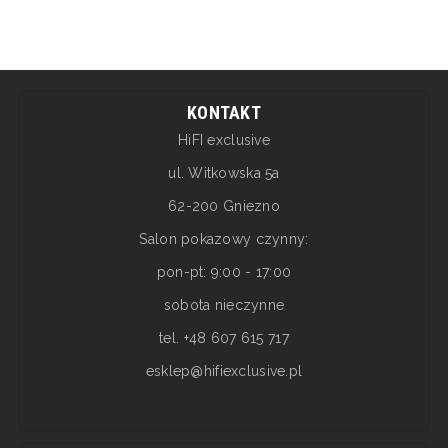
KONTAKT
HiFI exclusive
ul. Witkowska 5a
62-200 Gniezno
Salon pokazowy czynny:
pon-pt: 9:00 - 17:00
sobota nieczynne
tel. +48 607 615 717
esklep@hifiexclusive.pl