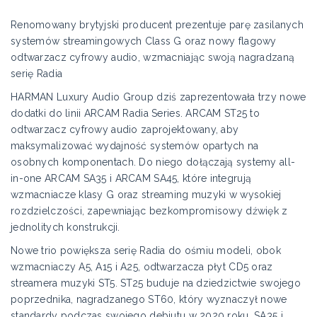
Renomowany brytyjski producent prezentuje parę zasilanych
systemów streamingowych Class G oraz nowy flagowy
odtwarzacz cyfrowy audio, wzmacniając swoją nagradzaną
serię Radia
HARMAN Luxury Audio Group dziś zaprezentowała trzy nowe
dodatki do linii ARCAM Radia Series. ARCAM ST25 to
odtwarzacz cyfrowy audio zaprojektowany, aby
maksymalizować wydajność systemów opartych na
osobnych komponentach. Do niego dołączają systemy all-
in-one ARCAM SA35 i ARCAM SA45, które integrują
wzmacniacze klasy G oraz streaming muzyki w wysokiej
rozdzielczości, zapewniając bezkompromisowy dźwięk z
jednolitych konstrukcji.
Nowe trio powiększa serię Radia do ośmiu modeli, obok
wzmacniaczy A5, A15 i A25, odtwarzacza płyt CD5 oraz
streamera muzyki ST5. ST25 buduje na dziedzictwie swojego
poprzednika, nagradzanego ST60, który wyznaczył nowe
standardy podczas swojego debiutu w 2020 roku. SA35 i