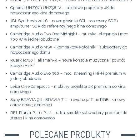
Optoma UHZ67 i UHZ58LV – laserowe projektory 4K do
nowoczesnego kina domowego
JBL Synthesis 2026 – nowe głośniki SCL, procesory SDP i
amplituner SDR do referencyjnego kina domowego
Cambridge Audio Evo One Midnight – muzyka, elegancja i moc
700 W w jednej obudowie
Cambridge Audio MSX – kompaktowe głośniki i subwoofery do
nowoczesnego domu
Ruark R710 i Talisman-R – nowa konsola muzyczna i powrót
klasyki Hi-Fi
Cambridge Audio Evo 300 – moc, streaming i Hi-Fi premium w
jednej obudowie
Leica Cine Compact 1 – mobilny projektor 4K premium do kina
domowego
Sony BRAVIA 9 II i BRAVIA 7 II – rewolucja True RGB i kinowy
obraz nowej generacji
REL Planar PL-1 i PL-2 – ultra-smukłe subwoofery premium do
stereo i kina domowego
POLECANE PRODUKTY