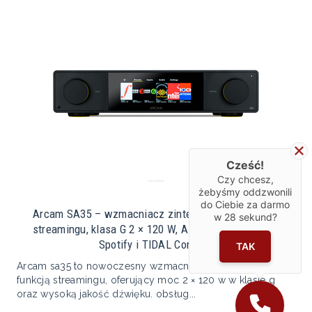
Cześć!
Czy chcesz,
żebyśmy oddzwonili
do Ciebie za darmo
Arcam SA35 – wzmacniacz zintegrowany z funkcją
w
28
sekund?
streamingu, klasa G 2 × 120 W, AirPlay, Chromecast,
Spotify i TIDAL Connect
TAK
Arcam sa35 to nowoczesny wzmacniacz zintegrowany z
funkcją streamingu, oferujący moc 2 × 120 w w klasie g
oraz wysoką jakość dźwięku. obsług...