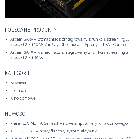
POLECANE PRODUKTY
Arcam SA35 – wzmacniacz zintegrowany z funkcją streamingu,
klasa G 2 × 120 W, AirPlay, Chromecast, Spotify i TIDAL Connect
Arcam SA45 – wzmacniacz zintegrowany z funkcją streamingu,
klasa G 2 × 180 W
KATEGORIE
Nowości
Promocje
Kino domowe
NOWOŚCI
Marantz CINEMA Series 2 – nowe amplitunery kina domowego
KEF LS LUXE – nowy flagowy system aktywny
Marantz MODEL 70 i CD 70 – nowy wzmacniacz i odtwarzacz CD