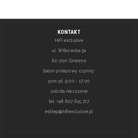
KONTAKT
HiFI exclusive
ul. Witkowska 5a
62-200 Gniezno
Salon pokazowy czynny:
pon-pt: 9:00 - 17:00
sobota nieczynne
tel. +48 607 615 717
esklep@hifiexclusive.pl