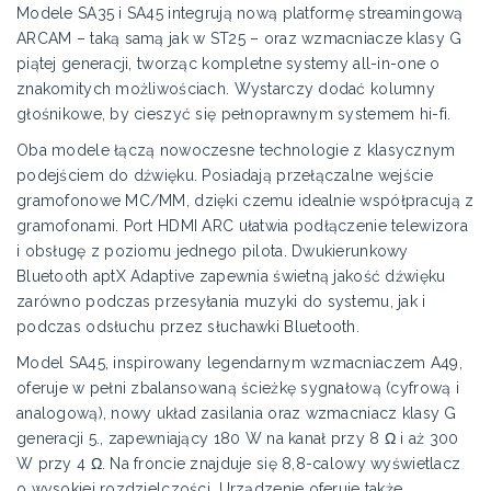
Modele SA35 i SA45 integrują nową platformę streamingową
ARCAM – taką samą jak w ST25 – oraz wzmacniacze klasy G
piątej generacji, tworząc kompletne systemy all-in-one o
znakomitych możliwościach. Wystarczy dodać kolumny
głośnikowe, by cieszyć się pełnoprawnym systemem hi-fi.
Oba modele łączą nowoczesne technologie z klasycznym
podejściem do dźwięku. Posiadają przełączalne wejście
gramofonowe MC/MM, dzięki czemu idealnie współpracują z
gramofonami. Port HDMI ARC ułatwia podłączenie telewizora
i obsługę z poziomu jednego pilota. Dwukierunkowy
Bluetooth aptX Adaptive zapewnia świetną jakość dźwięku
zarówno podczas przesyłania muzyki do systemu, jak i
podczas odsłuchu przez słuchawki Bluetooth.
Model SA45, inspirowany legendarnym wzmacniaczem A49,
oferuje w pełni zbalansowaną ścieżkę sygnałową (cyfrową i
analogową), nowy układ zasilania oraz wzmacniacz klasy G
generacji 5., zapewniający 180 W na kanał przy 8 Ω i aż 300
W przy 4 Ω. Na froncie znajduje się 8,8-calowy wyświetlacz
o wysokiej rozdzielczości. Urządzenie oferuje także