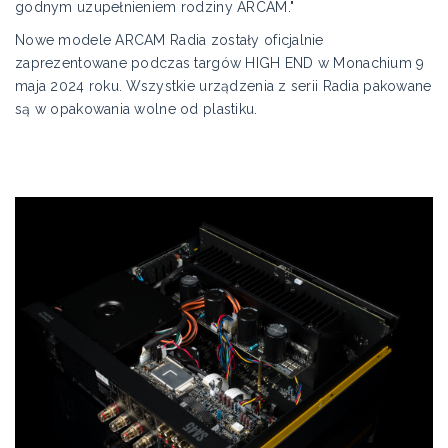
godnym uzupełnieniem rodziny ARCAM."
Nowe modele ARCAM Radia zostały oficjalnie
zaprezentowane podczas targów HIGH END w Monachium 9
maja 2024 roku. Wszystkie urządzenia z serii Radia pakowane
są w opakowania wolne od plastiku.