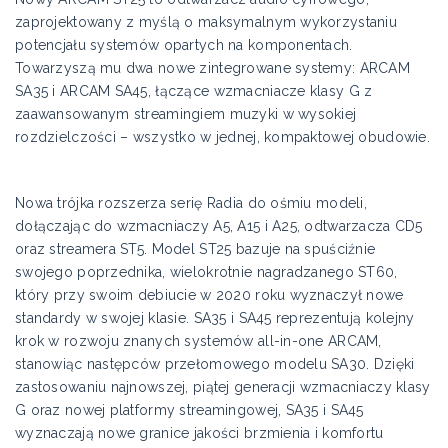
zaprojektowany z myślą o maksymalnym wykorzystaniu
potencjału systemów opartych na komponentach.
Towarzyszą mu dwa nowe zintegrowane systemy: ARCAM
SA35 i ARCAM SA45, łączące wzmacniacze klasy G z
zaawansowanym streamingiem muzyki w wysokiej
rozdzielczości – wszystko w jednej, kompaktowej obudowie.
Nowa trójka rozszerza serię Radia do ośmiu modeli,
dołączając do wzmacniaczy A5, A15 i A25, odtwarzacza CD5
oraz streamera ST5. Model ST25 bazuje na spuściźnie
swojego poprzednika, wielokrotnie nagradzanego ST60,
który przy swoim debiucie w 2020 roku wyznaczył nowe
standardy w swojej klasie. SA35 i SA45 reprezentują kolejny
krok w rozwoju znanych systemów all-in-one ARCAM,
stanowiąc następców przełomowego modelu SA30. Dzięki
zastosowaniu najnowszej, piątej generacji wzmacniaczy klasy
G oraz nowej platformy streamingowej, SA35 i SA45
wyznaczają nowe granice jakości brzmienia i komfortu