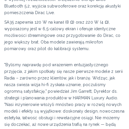
Bluetooth 5.2, wyjścia subwooferowe oraz korekcję akustyki
pomieszczenia Dirac Live.
SA35 zapewnia 120 W na kanał (8 Ω) oraz 220 W (4 Ω),
wyposażony jest w 6,5-calowy ekran i oferuje identyczne
możliwości streamingowe oraz przygotowanie do Dirac, co
jego większy brat. Oba modele zawierają mikrofon
pomiarowy oraz pilot do kalibracji systemu.
"Byliśmy naprawdę pod wrażeniem entuzjastycznego
przyjęcia, z jakim spotkały się nasze pierwsze modele z serii
Radia – zarówno przez klientów, jak i branżę. Widząc, jak
nasza świeża wizja hi-fi zyskała uznanie, poczuliśmy
ogromną satysfakcję," powiedział Jim Garrett, Dyrektor ds.
strategii i planowania produktów w HARMAN Luxury Audio.
"Nasi inżynierowie włożyli mnóstwo pracy w rozwój nowych
modeli i efekty są wyjątkowe: doskonały design, nowoczesna
estetyka, łatwość obsługi i rewelacyjne osiągi. Nie możemy
się doczekać, aż nowe urządzenia trafią na rynek — będą