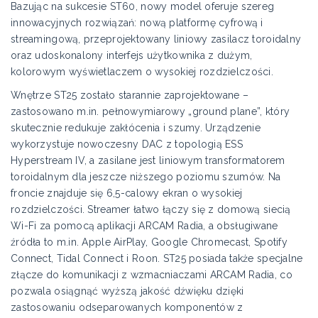
Bazując na sukcesie ST60, nowy model oferuje szereg
innowacyjnych rozwiązań: nową platformę cyfrową i
streamingową, przeprojektowany liniowy zasilacz toroidalny
oraz udoskonalony interfejs użytkownika z dużym,
kolorowym wyświetlaczem o wysokiej rozdzielczości.
Wnętrze ST25 zostało starannie zaprojektowane –
zastosowano m.in. pełnowymiarowy „ground plane”, który
skutecznie redukuje zakłócenia i szumy. Urządzenie
wykorzystuje nowoczesny DAC z topologią ESS
Hyperstream IV, a zasilane jest liniowym transformatorem
toroidalnym dla jeszcze niższego poziomu szumów. Na
froncie znajduje się 6,5-calowy ekran o wysokiej
rozdzielczości. Streamer łatwo łączy się z domową siecią
Wi-Fi za pomocą aplikacji ARCAM Radia, a obsługiwane
źródła to m.in. Apple AirPlay, Google Chromecast, Spotify
Connect, Tidal Connect i Roon. ST25 posiada także specjalne
złącze do komunikacji z wzmacniaczami ARCAM Radia, co
pozwala osiągnąć wyższą jakość dźwięku dzięki
zastosowaniu odseparowanych komponentów z