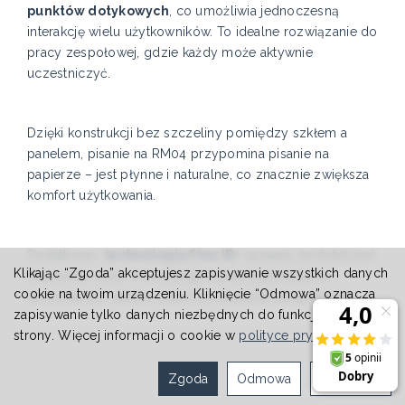
punktów dotykowych
, co umożliwia jednoczesną
interakcję wielu użytkowników. To idealne rozwiązanie do
pracy zespołowej, gdzie każdy może aktywnie
uczestniczyć.
Dzięki konstrukcji bez szczeliny pomiędzy szkłem a
panelem, pisanie na RM04 przypomina pisanie na
papierze – jest płynne i naturalne, co znacznie zwiększa
komfort użytkowania.
Dodatkowo,
technologia Fine IR+
sprawia, że dotyk jest
Klikając “Zgoda” akceptujesz zapisywanie wszystkich danych
naprawdę czuły, umożliwiając precyzyjne pisanie i
cookie na twoim urządzeniu. Kliknięcie “Odmowa” oznacza
korzystanie z ekranu z jeszcze większą dokładnością.
zapisywanie tylko danych niezbędnych do funkcjonowania
strony. Więcej informacji o cookie w
polityce prywatności
.
Zgoda
Odmowa
Ustawienia