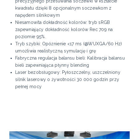
precyzyjnego przesuwania soczewki w kształcie
kwadratu dzięki 8 opcjonalnym soczewkom z
napędem silnikowym
Niesamowita dokładność kolorów: tryb sRGB
zapewniający dokładność kolorów Rec 709 na
poziomie 95%.
Tryb szybki: Opóźnienie <17 ms (@WUXGA/60 Hz)
umożliwia realistyczną symulację i grę
Fabryczna regulacja balansu bieli: Kalibracja balansu
bieli zapewniająca płynny blending
Laser bezobsługowy: Pyłoszczelny, uszczelniony
silnik laserowy o żywotności 30 000 godzin przy
pełnej mocy