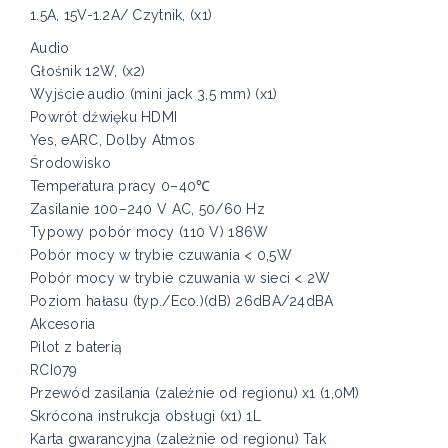
1.5A, 15V-1.2A/ Czytnik, (x1)
Audio
Głośnik 12W, (x2)
Wyjście audio (mini jack 3,5 mm) (x1)
Powrót dźwięku HDMI
Yes, eARC, Dolby Atmos
Środowisko
Temperatura pracy 0–40℃
Zasilanie 100–240 V AC, 50/60 Hz
Typowy pobór mocy (110 V) 186W
Pobór mocy w trybie czuwania < 0,5W
Pobór mocy w trybie czuwania w sieci < 2W
Poziom hałasu (typ./Eco.)(dB) 26dBA/24dBA
Akcesoria
Pilot z baterią
RCI079
Przewód zasilania (zależnie od regionu) x1 (1,0M)
Skrócona instrukcja obsługi (x1) 1L
Karta gwarancyjna (zależnie od regionu) Tak