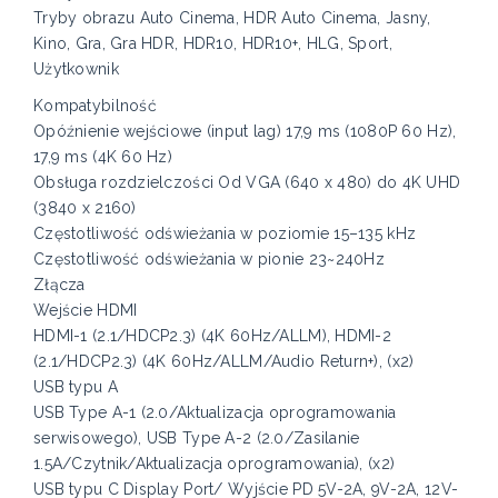
Tryby obrazu Auto Cinema, HDR Auto Cinema, Jasny,
Kino, Gra, Gra HDR, HDR10, HDR10+, HLG, Sport,
Użytkownik
Kompatybilność
Opóźnienie wejściowe (input lag) 17,9 ms (1080P 60 Hz),
17,9 ms (4K 60 Hz)
Obsługa rozdzielczości Od VGA (640 x 480) do 4K UHD
(3840 x 2160)
Częstotliwość odświeżania w poziomie 15–135 kHz
Częstotliwość odświeżania w pionie 23~240Hz
Złącza
Wejście HDMI
HDMI-1 (2.1/HDCP2.3) (4K 60Hz/ALLM), HDMI-2
(2.1/HDCP2.3) (4K 60Hz/ALLM/Audio Return+), (x2)
USB typu A
USB Type A-1 (2.0/Aktualizacja oprogramowania
serwisowego), USB Type A-2 (2.0/Zasilanie
1.5A/Czytnik/Aktualizacja oprogramowania), (x2)
USB typu C Display Port/ Wyjście PD 5V-2A, 9V-2A, 12V-