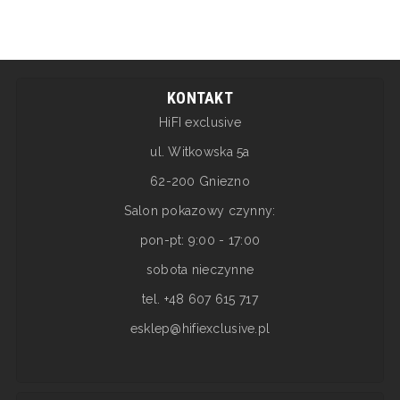
KONTAKT
HiFI exclusive
ul. Witkowska 5a
62-200 Gniezno
Salon pokazowy czynny:
pon-pt: 9:00 - 17:00
sobota nieczynne
tel. +48 607 615 717
esklep@hifiexclusive.pl