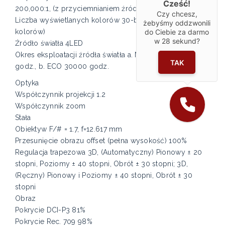
Cześć!
200,000:1, (z przyciemnianiem źródła światła)
Czy chcesz,
Liczba wyświetlanych kolorów 30-bitowy (1,07 mld
żebyśmy oddzwonili
kolorów)
do Ciebie za darmo
w
28
sekund?
Źródło światła 4LED
Okres eksploatacji źródła światła a. Normalnie 20000
TAK
godz., b. ECO 30000 godz.
Optyka
Współczynnik projekcji 1.2
Współczynnik zoom
Stała
Obiektyw F/# = 1.7, f=12.617 mm
Przesunięcie obrazu offset (pełna wysokość) 100%
Regulacja trapezowa 3D, (Automatyczny) Pionowy ± 20
stopni, Poziomy ± 40 stopni, Obrót ± 30 stopni; 3D,
(Ręczny) Pionowy i Poziomy ± 40 stopni, Obrót ± 30
stopni
Obraz
Pokrycie DCI-P3 81%
Pokrycie Rec. 709 98%