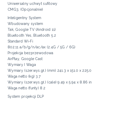
Uniwersalny uchwyt sufitowy
CMG3, (Opcjonalnie)
Inteligentny System
Wbudowany system
Tak, Google TV (Android 11)
Bluetooth Yes, Bluetooth 5.2
Standard Wi-Fi
802.11 a/b/g/n/ac/ax (2.4G / 5G / 6G)
Projekcja bezprzewodowa
AirPlay, Google Cast
Wymiary I Waga
Wymiary (szer.wys.gł.) (mm) 241.3 x 151.0 x 225.0
Waga netto (kg) 3.7
Wymiary (szer.wys.gł.) (cale) 9.49 x 5.94 x 8.86 in
Waga netto (funty) 8.2
System projekcji DLP