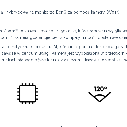
lną i hybrydową na monitorze BenQ za pomocą kamery DV01K.
em Zoom™ to zaawansowane urządzenie, które zapewnia wyjątkową
i Zoom™, kamera gwarantuje pełną kompatybilność i doskonałe dzia
 automatyczne kadrowanie AI, które inteligentnie dostosowuje kadr
ą zawsze w centrum uwagi. Kamera jest wyposażona w przetwornik
warunkach słabego oświetlenia, dzięki czemu każdy szczegół jest 