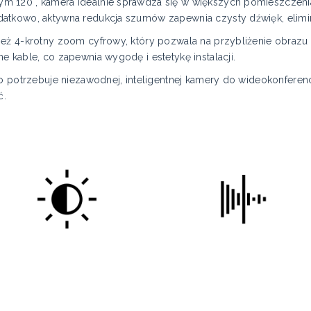
 120°, kamera idealnie sprawdza się w większych pomieszczeniac
atkowo, aktywna redukcja szumów zapewnia czysty dźwięk, elimin
eż 4-krotny zoom cyfrowy, który pozwala na przybliżenie obrazu b
 kable, co zapewnia wygodę i estetykę instalacji.
o potrzebuje niezawodnej, inteligentnej kamery do wideokonferenc
ć.