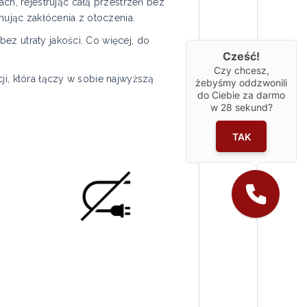
h, rejestrując całą przestrzeń bez
ując zakłócenia z otoczenia.
ez utraty jakości. Co więcej, do
Cześć!
Czy chcesz,
ji, która łączy w sobie najwyższą
żebyśmy oddzwonili
do Ciebie za darmo
w
28
sekund?
TAK