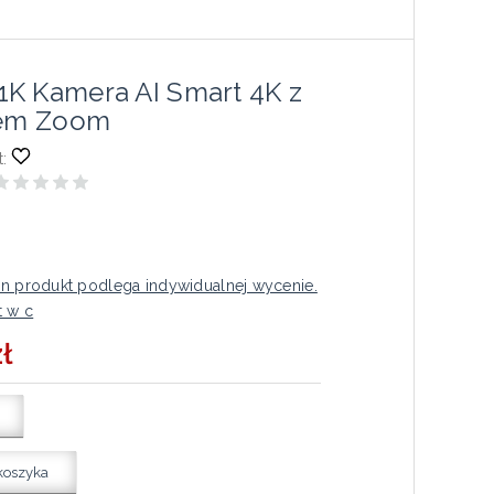
K Kamera AI Smart 4K z
tem Zoom
:
n produkt podlega indywidualnej wycenie.
t w c
ł
koszyka