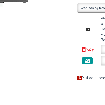
Weź leasing tera
Pł
pr
Ba
Ag
Ba
Pliki do pobra