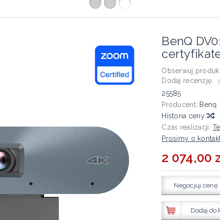
BenQ DV01
certyfika
Obserwuj produkt
Dodaj recenzję:
25585
Producent:
Benq
Historia ceny
Czas realizacji:
Te
Prosimy o kontak
2 074,00 z
Negocjuj cenę
Dodaj do 