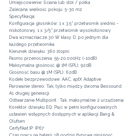
Umiejscowienie: Ściana lub stół / półka
Zalecana wielkość pokoju: 5-30 m2
Specyfikacja:
Konfiguracja głośników: 1 x 3.5” przetwornik średnio -
niskotonowy, 1 x 3/5” przetwornik wysokotonowy
Dwa wzmacniacze 30 W klasy D, po jednym dla
każdego przetwornika
Kierunek dźwięku: 360 stopni
Pasmo przenoszenia: 55-20.000Hz (-10dB)
Maksymalna głośność @ 1M (SPL): 92dB
Głośność basu @ 1M (SPL): 62dB
Kodeki bezprzewodowe: AAC, aptX Adaptive
Parowanie stereo: Tak, tylko między dwoma Beosound
A1 drugiej generacji
Odtwarzanie Multipoint : Tak, maksymalnie 2 urządzenia
Korektor dźwięku EQ: Pięć w pełni konfigurowalnych
ustawień wstępnych dostępnych w aplikacji Bang &
Olufsen
Certyfikat IP: IP67
Czas pracy na baterii: 18 godzin (typowa głośność