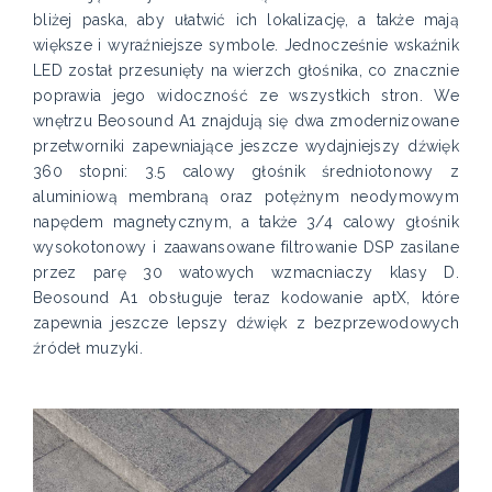
bliżej paska, aby ułatwić ich lokalizację, a także mają
większe i wyraźniejsze symbole. Jednocześnie wskaźnik
LED został przesunięty na wierzch głośnika, co znacznie
poprawia jego widoczność ze wszystkich stron. We
wnętrzu Beosound A1 znajdują się dwa zmodernizowane
przetworniki zapewniające jeszcze wydajniejszy dźwięk
360 stopni: 3.5 calowy głośnik średniotonowy z
aluminiową membraną oraz potężnym neodymowym
napędem magnetycznym, a także 3/4 calowy głośnik
wysokotonowy i zaawansowane filtrowanie DSP zasilane
przez parę 30 watowych wzmacniaczy klasy D.
Beosound A1 obsługuje teraz kodowanie aptX, które
zapewnia jeszcze lepszy dźwięk z bezprzewodowych
źródeł muzyki.