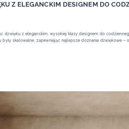
ĘKU Z ELEGANCKIM DESIGNEM DO COD
ść dźwięku z eleganckim, wysokiej klasy designem do codziennego
y były skalowalne, zapewniając najlepsze doznania dźwiękowe –