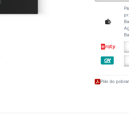
Pł
pr
Ba
Ag
Ba
Pliki do pobra