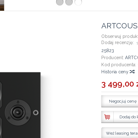
ARTCOUSTI
Obserwuj produkt
Dodaj recenzję:
25823
Producent:
ARTC
Kod producenta:
Historia ceny
3 499,00 
Negocjuj cenę
Dodaj do 
Weź leasing tera