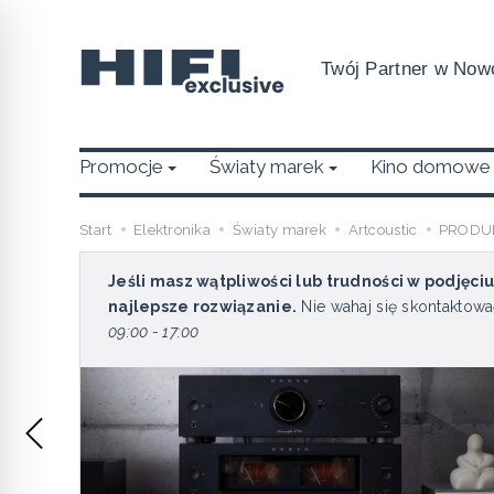
Twój Partner w Nowo
Promocje
Światy marek
Kino domowe
Start
Elektronika
Światy marek
Artcoustic
PRODU
Jeśli masz wątpliwości lub trudności w podjęci
najlepsze rozwiązanie.
Nie wahaj się skontaktowa
09:00 - 17:00