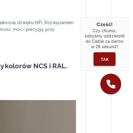
 jakością dźwięku HiFi. Rozwiązaniem
Cześć!
ność, moc i precyzję, przy
Czy chcesz,
żebyśmy oddzwonili
do Ciebie za darmo
w
28
sekund?
TAK
y kolorów NCS i RAL.