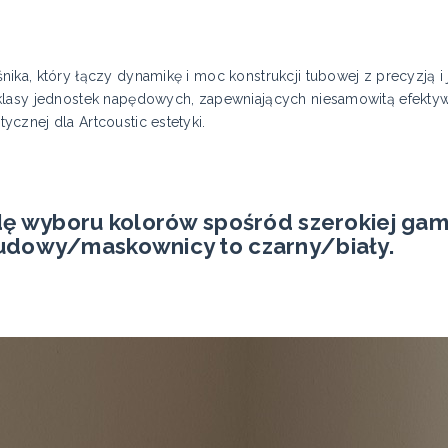
ika, który łączy dynamikę i moc konstrukcji tubowej z precyzją i
klasy jednostek napędowych, zapewniających niesamowitą efektyw
cznej dla Artcoustic estetyki.
dę wyboru kolorów spośród szerokiej gam
udowy/maskownicy to czarny/biały.