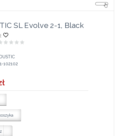
C SL Evolve 2-1, Black
:
OUSTIC
1-102102
zł
koszyka
z