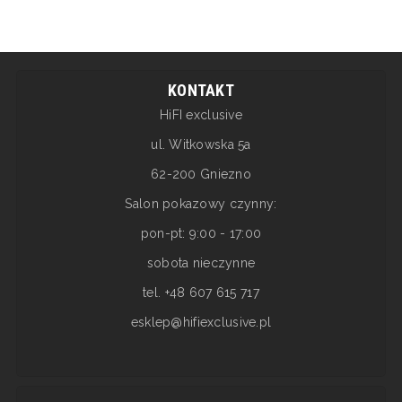
KONTAKT
HiFI exclusive
ul. Witkowska 5a
62-200 Gniezno
Salon pokazowy czynny:
pon-pt: 9:00 - 17:00
sobota nieczynne
tel. +48 607 615 717
esklep@hifiexclusive.pl