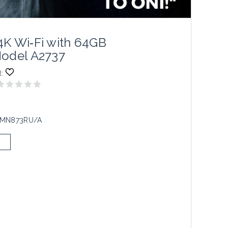
4K Wi‑Fi with 64GB
Model A2737
:
MN873RU/A