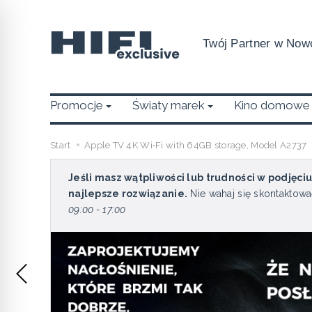
Twój Partner w Nowo
Promocje
Światy marek
Kino domowe
Start
Apple TV 4K Wi‑Fi with 64GB storage, Model A2737
Jeśli masz wątpliwości lub trudności w podjęci
najlepsze rozwiązanie.
Nie wahaj się skontaktowa
09:00 - 17:00