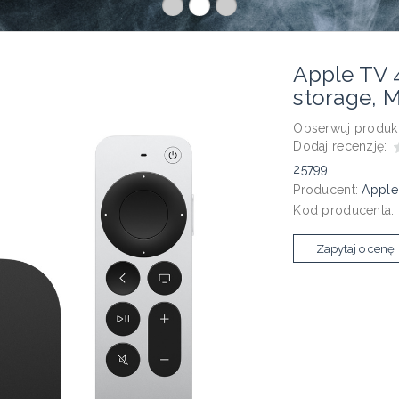
Apple TV 
storage, 
Obserwuj produkt
Dodaj recenzję:
25799
Producent:
Apple
Kod producenta:
Zapytaj o cenę