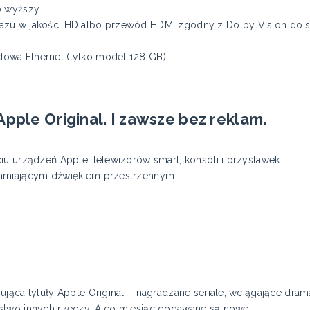
b wyższy
azu w jakości HD albo przewód HDMI zgodny z Dolby Vision do s
owa Ethernet (tylko model 128 GB)
pple Original. I zawsze bez reklam.
iu urządzeń Apple, telewizorów smart, konsoli i przystawek.
arniającym dźwiękiem przestrzennym
ująca tytuły Apple Original – nagradzane seriale, wciągające dra
stwo innych rzeczy. A co miesiąc dodawane są nowe.