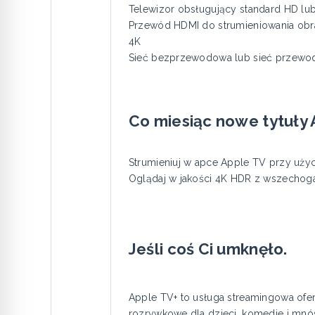
Telewizor obsługujący standard HD lu
Przewód HDMI do strumieniowania obr
4K
Sieć bezprzewodowa lub sieć przewod
Co miesiąc nowe tytuły A
Strumieniuj w apce Apple TV przy użyc
Oglądaj w jakości 4K HDR z wszechog
Jeśli coś Ci umknęło.
Apple TV+ to usługa streamingowa ofer
rozrywkowe dla dzieci, komedie i mnó