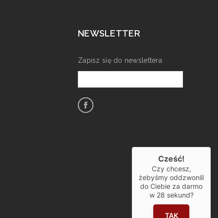
NEWSLETTER
Zapisz się do newslettera
Cześć!
Czy chcesz,
żebyśmy oddzwonili
do Ciebie za darmo
w
28
sekund?
TAK