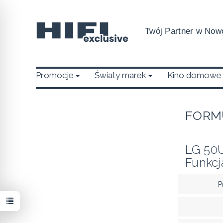
Twój Partner w Nowo
Promocje
Światy marek
Kino domowe
FORM
LG 50
Funkcj
P