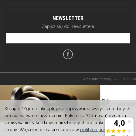
NEWSLETTER
Zapisz się do newslettera
Sklep internetowy SOTESHOP AI
Klikając “Zgoda” akceptujesz zapisywanie wszystkich danych
cookie na twoim urządzeniu. Kliknięcie “Odmowa” oznacza
zapisywanie tylko danych niezbędnych do funkcjonowania
strony. Więcej informacji o cookie w
polityce prywatności
.