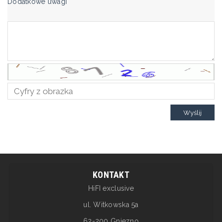
Dodatkowe uwagi
Wyślij
KONTAKT
HiFI exclusive
ul. Witkowska 5a
62-200 Gniezno