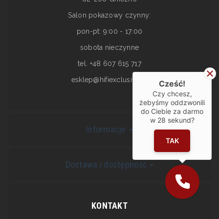
Salon pokazowy czynny:
pon-pt: 9:00 - 17:00
sobota nieczynne
tel. +48 607 615 717
esklep@hifiexclusive.pl
Cześć!
Czy chcesz,
żebyśmy oddzwonili
do Ciebie za darmo
w
28
sekund?
Informacje
TAK
Dostawa i dostępność
KONTAKT